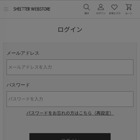
メ
ニ
ュ
ー
ログイン
を
開
く
メールアドレス
パスワード
パスワードをお忘れの方はこちら（再設定）