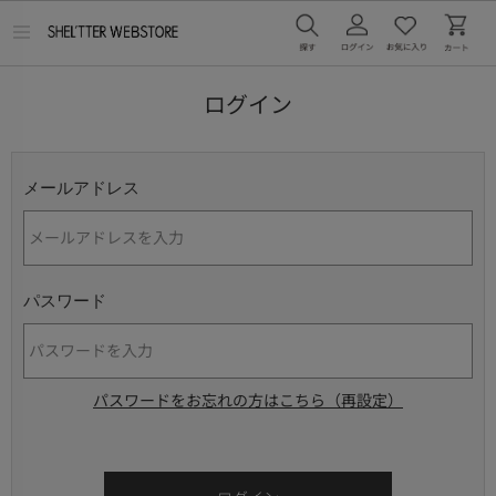
メ
ニ
ュ
ー
ログイン
を
開
く
メールアドレス
パスワード
パスワードをお忘れの方はこちら（再設定）