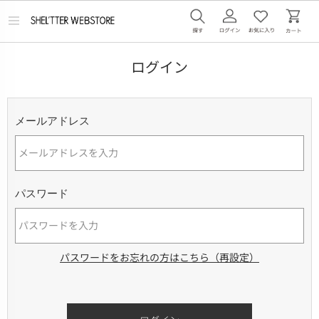
メ
ニ
ュ
ー
ログイン
を
開
く
メールアドレス
パスワード
パスワードをお忘れの方はこちら（再設定）