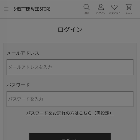
メ
ニ
ュ
ー
ログイン
を
開
く
メールアドレス
パスワード
パスワードをお忘れの方はこちら（再設定）