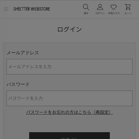
メ
ニ
ュ
ー
ログイン
を
開
く
メールアドレス
パスワード
パスワードをお忘れの方はこちら（再設定）