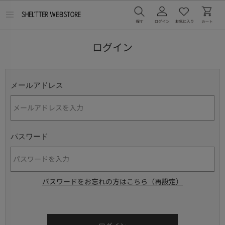
メ
ニ
ュ
ー
ログイン
を
開
く
メールアドレス
パスワード
パスワードをお忘れの方はこちら（再設定）