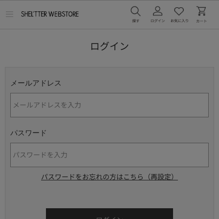
メ
ニ
ュ
ー
ログイン
を
開
く
メールアドレス
パスワード
パスワードをお忘れの方はこちら（再設定）