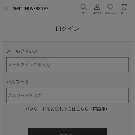
メ
ニ
ュ
ー
ログイン
を
開
く
メールアドレス
パスワード
パスワードをお忘れの方はこちら（再設定）