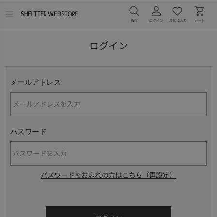
メ
ニ
ュ
ー
ログイン
を
開
く
メールアドレス
パスワード
パスワードをお忘れの方はこちら（再設定）