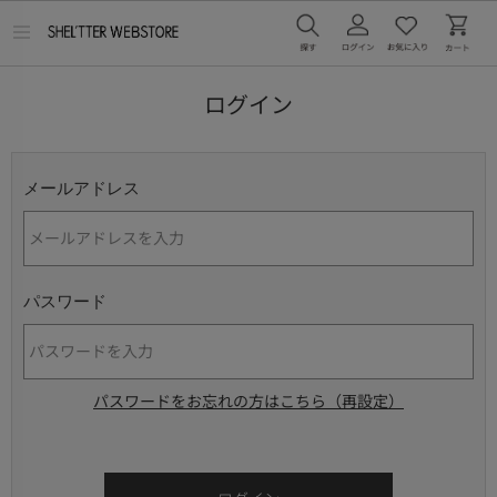
メ
ニ
ュ
ー
ログイン
を
開
く
メールアドレス
パスワード
パスワードをお忘れの方はこちら（再設定）