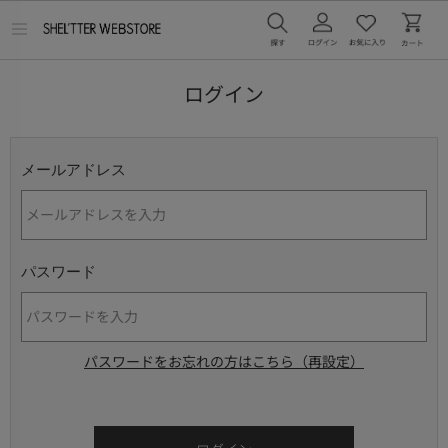
メ
ニ
ュ
ー
ログイン
を
開
く
メールアドレス
パスワード
パスワードをお忘れの方はこちら（再設定）