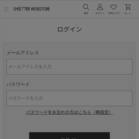
メ
ニ
ュ
ー
ログイン
を
開
く
メールアドレス
パスワード
パスワードをお忘れの方はこちら（再設定）