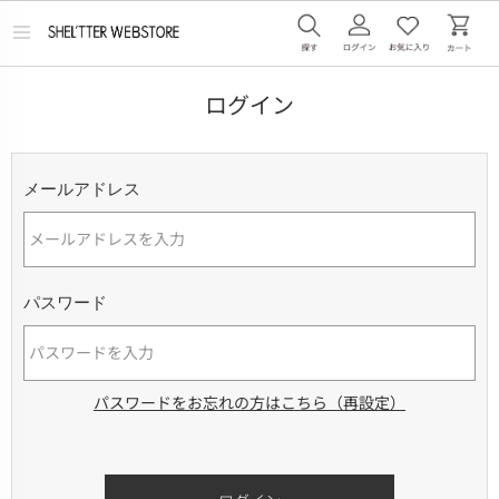
メ
ニ
ュ
ー
ログイン
を
開
く
メールアドレス
パスワード
パスワードをお忘れの方はこちら（再設定）