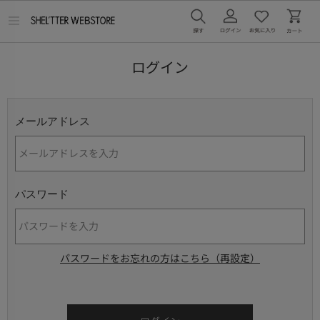
メ
ニ
ュ
ー
ログイン
を
開
く
メールアドレス
パスワード
パスワードをお忘れの方はこちら（再設定）