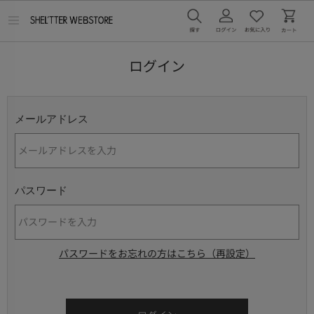
メ
ニ
ュ
ー
ログイン
を
開
く
メールアドレス
パスワード
パスワードをお忘れの方はこちら（再設定）