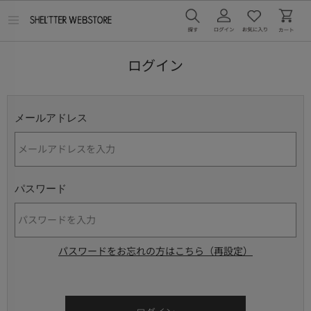
メ
ニ
ュ
ー
ログイン
を
開
く
メールアドレス
パスワード
パスワードをお忘れの方はこちら（再設定）