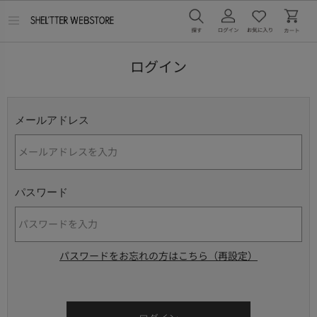
メ
ニ
ュ
ー
ログイン
を
開
く
メールアドレス
パスワード
パスワードをお忘れの方はこちら（再設定）