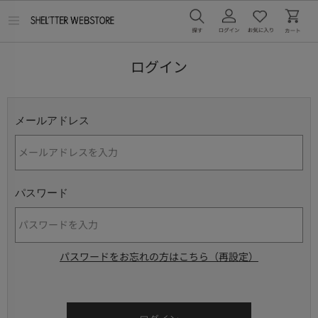
メ
ニ
ュ
ー
ログイン
を
開
く
メールアドレス
パスワード
パスワードをお忘れの方はこちら（再設定）