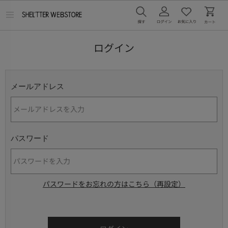
メ
ニ
ュ
ー
ログイン
を
開
く
メールアドレス
パスワード
パスワードをお忘れの方はこちら（再設定）