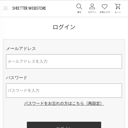
メ
ニ
ュ
ー
ログイン
を
開
く
メールアドレス
パスワード
パスワードをお忘れの方はこちら（再設定）