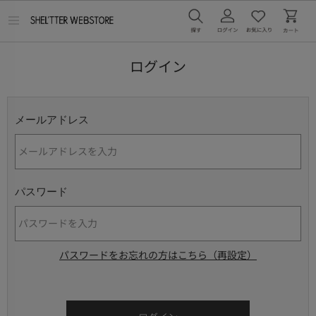
メ
ニ
ュ
ー
ログイン
を
開
く
メールアドレス
パスワード
パスワードをお忘れの方はこちら（再設定）