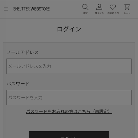
メ
ニ
ュ
ー
ログイン
を
開
く
メールアドレス
パスワード
パスワードをお忘れの方はこちら（再設定）