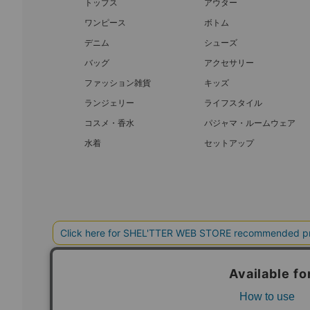
トップス
アウター
ワンピース
ボトム
デニム
シューズ
バッグ
アクセサリー
ファッション雑貨
キッズ
ランジェリー
ライフスタイル
コスメ・香水
パジャマ・ルームウェア
水着
セットアップ
BAROQUE JAPAN LIMITED
SHEL’T
COPYRIGHT © BAROQUE JAPAN LIMITED ALL RIGHTS RESERVED