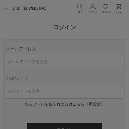
メ
ニ
ュ
ー
ログイン
を
開
く
メールアドレス
パスワード
パスワードをお忘れの方はこちら（再設定）