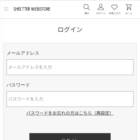
メ
ニ
ュ
ー
ログイン
を
開
く
メールアドレス
パスワード
パスワードをお忘れの方はこちら（再設定）