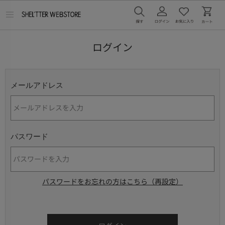
メ
ニ
ュ
ー
ログイン
を
開
く
メールアドレス
パスワード
パスワードをお忘れの方はこちら（再設定）