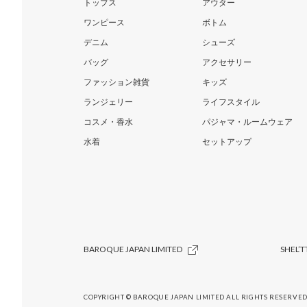
トップス
アウター
ワンピース
ボトム
デニム
シューズ
バッグ
アクセサリー
ファッション雑貨
キッズ
ランジェリー
ライフスタイル
コスメ・香水
パジャマ・ルームウェア
水着
セットアップ
BAROQUE JAPAN LIMITED
SHEL’T
COPYRIGHT © BAROQUE JAPAN LIMITED ALL RIGHTS RESERVED