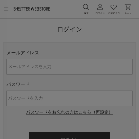
メ
ニ
ュ
ー
ログイン
を
開
く
メールアドレス
パスワード
パスワードをお忘れの方はこちら（再設定）