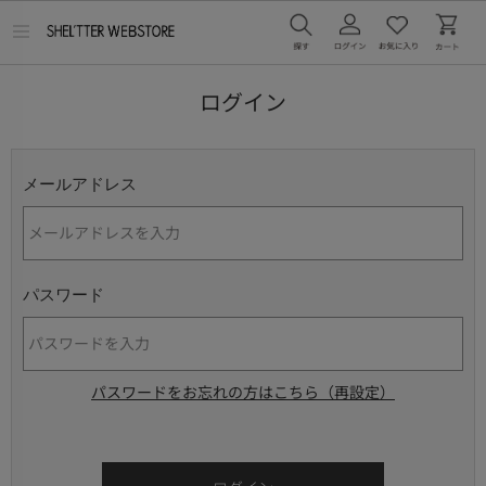
メ
ニ
ュ
ー
ログイン
を
開
く
メールアドレス
パスワード
パスワードをお忘れの方はこちら（再設定）