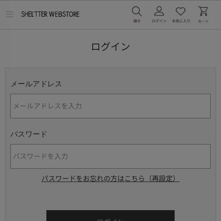
メ
ニ
ュ
ー
ログイン
を
開
く
メールアドレス
パスワード
パスワードをお忘れの方はこちら（再設定）