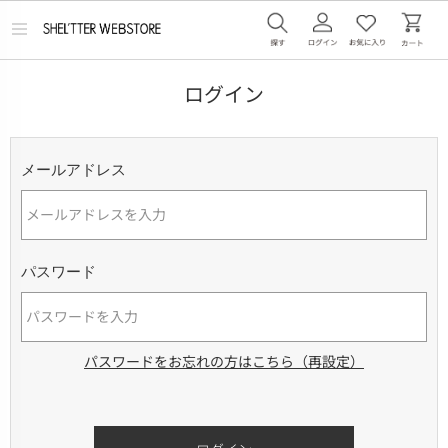
メ
ニ
ュ
ー
ログイン
を
開
く
メールアドレス
パスワード
パスワードをお忘れの方はこちら（再設定）