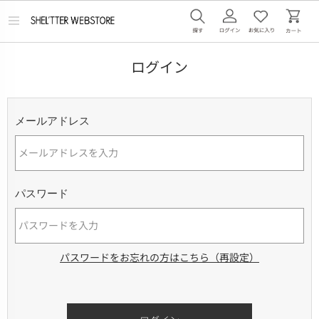
メ
ニ
ュ
ー
ログイン
を
開
く
メールアドレス
パスワード
パスワードをお忘れの方はこちら（再設定）