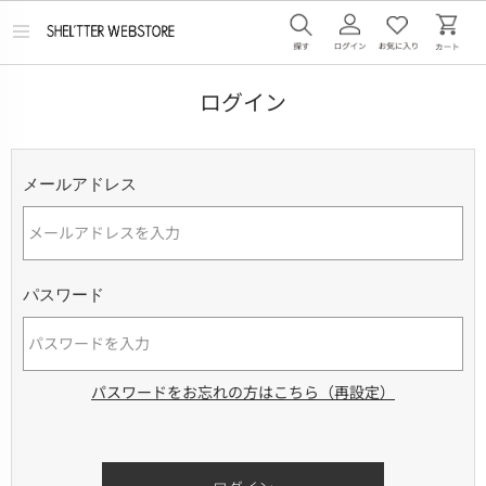
メ
ニ
ュ
ー
ログイン
を
開
く
メールアドレス
パスワード
パスワードをお忘れの方はこちら（再設定）