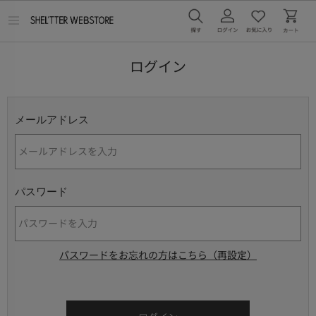
メ
ニ
ュ
ー
ログイン
を
開
く
メールアドレス
パスワード
パスワードをお忘れの方はこちら（再設定）