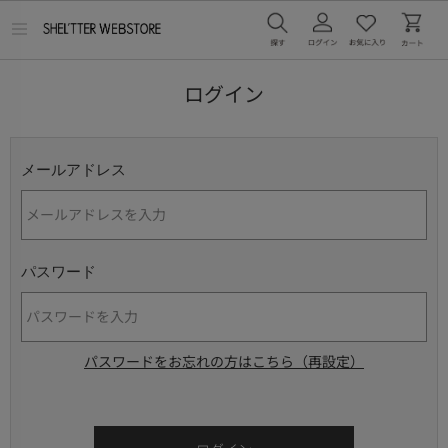
メ
ニ
ュ
ー
ログイン
を
開
く
メールアドレス
パスワード
パスワードをお忘れの方はこちら（再設定）