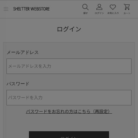
メ
ニ
ュ
ー
ログイン
を
開
く
メールアドレス
パスワード
パスワードをお忘れの方はこちら（再設定）