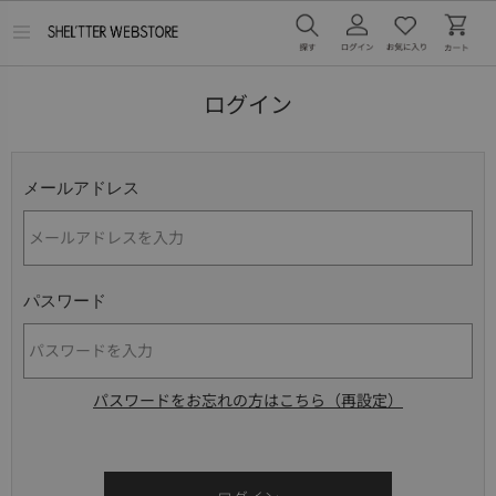
メ
ニ
ュ
ー
ログイン
を
開
く
メールアドレス
パスワード
パスワードをお忘れの方はこちら（再設定）