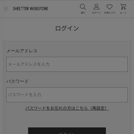
メ
ニ
ュ
ー
ログイン
を
開
く
メールアドレス
パスワード
パスワードをお忘れの方はこちら（再設定）