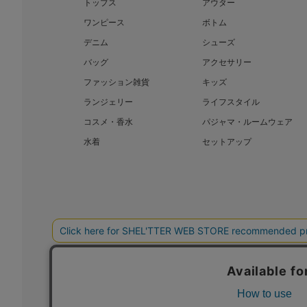
トップス
アウター
ワンピース
ボトム
デニム
シューズ
バッグ
アクセサリー
ファッション雑貨
キッズ
ランジェリー
ライフスタイル
コスメ・香水
パジャマ・ルームウェア
水着
セットアップ
BAROQUE JAPAN LIMITED
SHEL’T
COPYRIGHT © BAROQUE JAPAN LIMITED ALL RIGHTS RESERVED