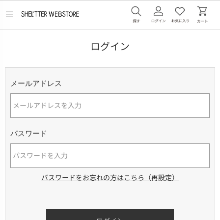
メ
ニ
ュ
ー
ログイン
を
開
く
メールアドレス
パスワード
パスワードをお忘れの方はこちら（再設定）