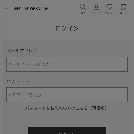
メ
ニ
ュ
ー
ログイン
を
開
く
メールアドレス
パスワード
パスワードをお忘れの方はこちら（再設定）