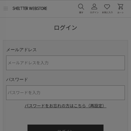
メ
ニ
ュ
ー
ログイン
を
開
く
メールアドレス
パスワード
パスワードをお忘れの方はこちら（再設定）