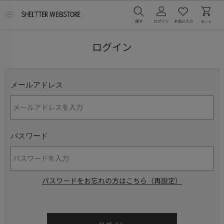
メ
ニ
ュ
ー
ログイン
を
開
く
メールアドレス
パスワード
パスワードをお忘れの方はこちら（再設定）