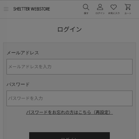
メ
ニ
ュ
ー
ログイン
を
開
く
メールアドレス
パスワード
パスワードをお忘れの方はこちら（再設定）