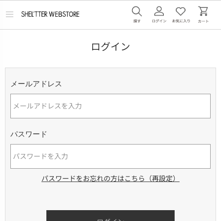
メ
ニ
ュ
ー
ログイン
を
開
く
メールアドレス
パスワード
パスワードをお忘れの方はこちら（再設定）