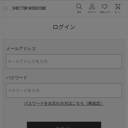
メ
ニ
ュ
ー
ログイン
を
開
く
メールアドレス
パスワード
パスワードをお忘れの方はこちら（再設定）