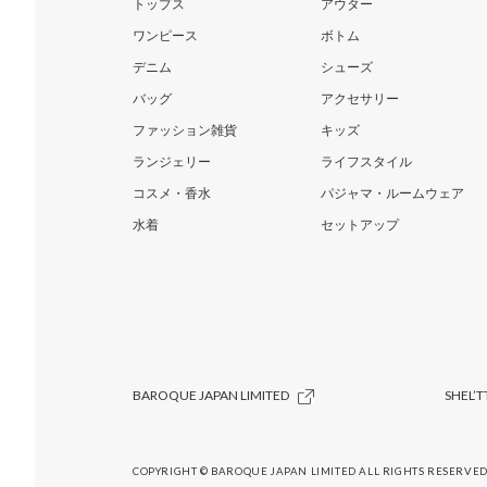
トップス
アウター
ワンピース
ボトム
デニム
シューズ
バッグ
アクセサリー
ファッション雑貨
キッズ
ランジェリー
ライフスタイル
コスメ・香水
パジャマ・ルームウェア
水着
セットアップ
BAROQUE JAPAN LIMITED
SHEL’T
COPYRIGHT © BAROQUE JAPAN LIMITED ALL RIGHTS RESERVED