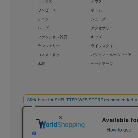
トップス
アウター
ワンピース
ボトム
デニム
シューズ
バッグ
アクセサリー
ファッション雑貨
キッズ
ランジェリー
ライフスタイル
コスメ・香水
パジャマ・ルームウェア
水着
セットアップ
BAROQUE JAPAN LIMITED
SHEL’T
COPYRIGHT © BAROQUE JAPAN LIMITED ALL RIGHTS RESERVED