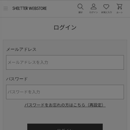
メ
ニ
ュ
ー
ログイン
を
開
く
メールアドレス
パスワード
パスワードをお忘れの方はこちら（再設定）