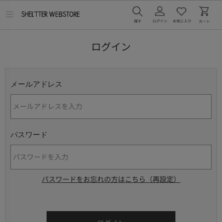
メ
ニ
ュ
ー
ログイン
を
開
く
メールアドレス
パスワード
パスワードをお忘れの方はこちら（再設定）